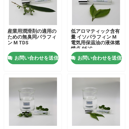
私達について
産業用潤滑剤の適用の
低アロマティック含有
工場旅行
ための無臭同パラフィ
量 イソパラフィン M
ン M TDS
電気用保温油の液体燃
焼点 95°C
品質管理
お問い合わせを送信
お問い合わせを送信
私達に連絡しなさい
ニュース
場合
Isoparaffinの液体