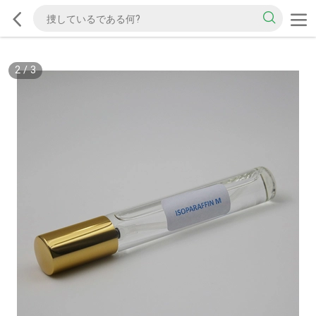
2
/
3