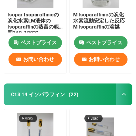
Isopar Isoparaffinicの
M Isoparaffinicの炭化
炭化水素LM液体の
水素流動安定した反応
Isoparaffinの蒸留の範
M Isoparaffinの溶媒
囲160-180°C
ベストプライス
ベストプライス
お問い合わせ
お問い合わせ
C13 14 イソパラフィン
(22)