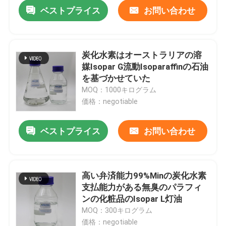
ベストプライス
お問い合わせ
炭化水素はオーストラリアの溶
媒Isopar G流動Isoparaffinの石油
を基づかせていた
MOQ：1000キログラム
価格：negotiable
ベストプライス
お問い合わせ
家
高い弁済能力99%Minの炭化水素
支払能力がある無臭のパラフィ
プロダクト
ンの化粧品のIsopar L灯油
MOQ：300キログラム
ビデオ
価格：negotiable