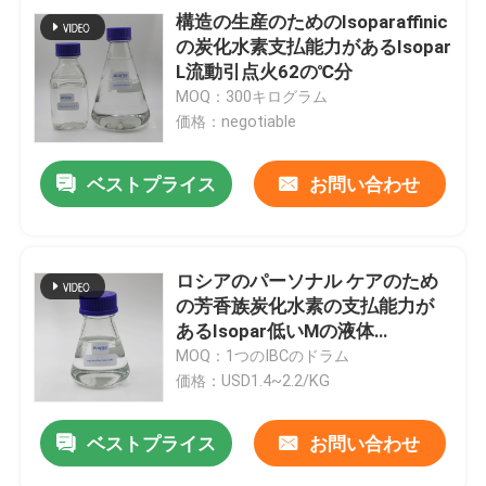
構造の生産のためのIsoparaffinic
の炭化水素支払能力があるIsopar
L流動引点火62の℃分
MOQ：300キログラム
価格：negotiable
ベストプライス
お問い合わせ
ロシアのパーソナル ケアのため
の芳香族炭化水素の支払能力が
あるIsopar低いMの液体
0.7681g/Cm3
MOQ：1つのIBCのドラム
価格：USD1.4~2.2/KG
ベストプライス
お問い合わせ