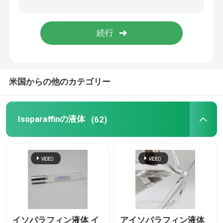
イソアルカン
C13 16 Isoparaffin
米国からの他のカテゴリー
C11 13 Isoparaffin
C11 12 Isoparaffin
Isoparaffinの液体
(62)
イソパラフィン液体 イ
アイソパラフィン液体