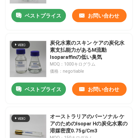
ベストプライス
お問い合わせ
私達について
工場旅行
炭化水素のスキン ケアの炭化水
素支払能力があるM流動
品質管理
Isoparaffinの低い臭気
MOQ：1000キログラム
価格：negotiable
私達に連絡しなさい
ベストプライス
お問い合わせ
ニュース
場合
オーストラリアのパーソナル ケ
アのためのIsopar Hの炭化水素の
溶媒密度0.75g/Cm3
Isoparaffinの液体
MOQ：150キログラム