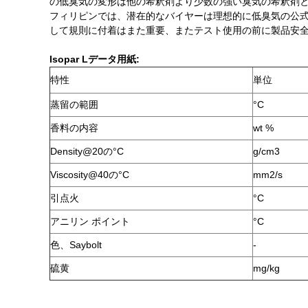
の低臭気の変形は他の希釈剤より少数の強い臭気の希釈剤
フィリピンでは、潜在的なバイヤーは理想的に低臭気の公式べき
して規則に付着はまた重要、またテスト使用の前に製品安全を
Isopar Lデータ用紙:
特性
単位
蒸留の範囲
°C
香料の内容
wt %
Density@20の°C
g/cm3
Viscosity@40の°C
mm2/s
引点火
°C
アニリン ポイント
°C
色、Saybolt
-
硫黄
mg/kg