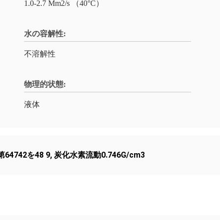
1.0-2.7 Mm2/s （40°C）
水の容解性:
不溶解性
物理的状態:
液体
第64742を48 9
,
炭化水素流動0.746G/cm3