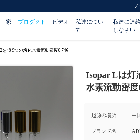
メー
家
プロダクト
ビデオ
私達につい
私達に連
て
しなさい
4742を48 9つの炭化水素流動密度0.746
Isopar Lは
水素流動密度0.
起源の場所
中
ブランド名
AD