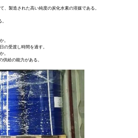
SOLによって、製造された高い純度の炭化水素の溶媒である。
れる。
るか。
で包まれ、15日の受渡し時間を過す。
るか。
0MTSの供給の能力がある。