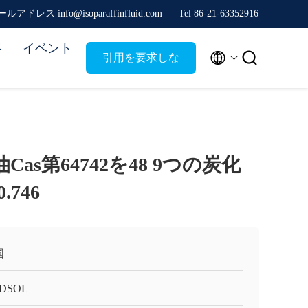
ルアドレス info@isoparaffinfluid.com
Tel 86-21-63352916
絡
イベント


引用を要求しな
さい
灯油Cas第64742を48 9つの炭化
746
国
DSOL