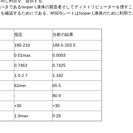
と同じ利点を、提供する。
であるIsopar L液体の製造者そしてディストリビューターを捜すこと
確認するためにである。MSDSシートはIsopar L液体のために利
指定
分析の結果
180-210
188.5-203.5
0.01max
0.0003
0.7463
0.7425
1.0-2.7
1.182
62min
65.5
-
80.9
+30
+30
1.0max
0.26