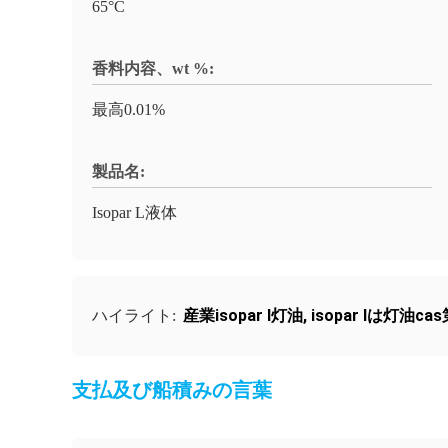
65°C
香料内容、wt %:
最高0.01%
製品名:
Isopar L液体
産業isopar l灯油
,
isopar lは灯油cas
ハイライト:
支払及び船積みの言葉