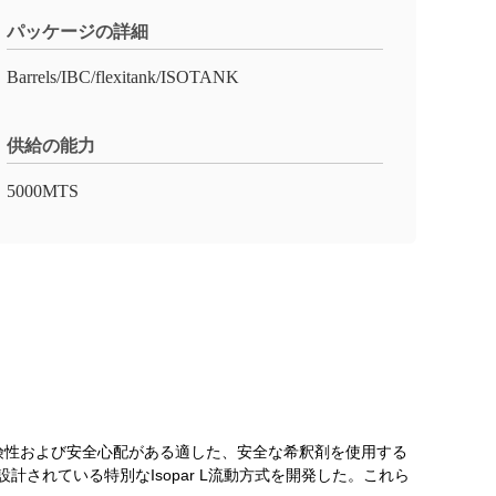
パッケージの詳細
Barrels/IBC/flexitank/ISOTANK
供給の能力
5000MTS
損う危険性および安全心配がある適した、安全な希釈剤を使用する
されている特別なIsopar L流動方式を開発した。これら