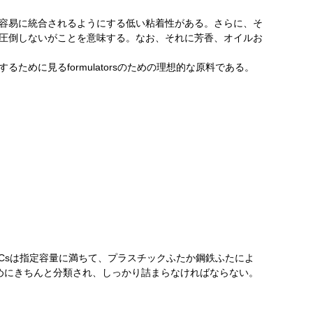
式に容易に統合されるようにする低い粘着性がある。さらに、そ
を圧倒しないがことを意味する。なお、それに芳香、オイルお
ために見るformulatorsのための理想的な原料である。
びIBCsは指定容量に満ちて、プラスチックふたか鋼鉄ふたによ
ためにきちんと分類され、しっかり詰まらなければならない。