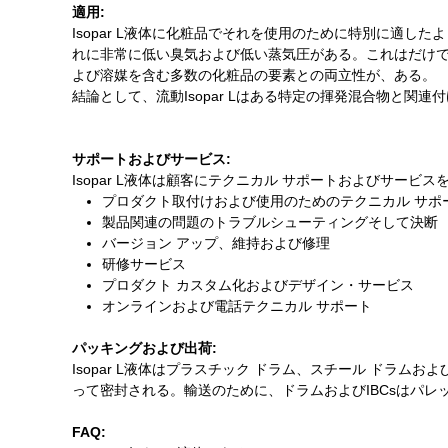
適用:
Isopar L液体に化粧品でそれを使用のために特別に適
れに非常に低い臭気および低い蒸気圧がある。これはだけで
よび溶媒を含む多数の化粧品の要素との両立性が、ある。
結論として、流動Isopar Lはある特定の揮発混合物と関連
サポートおよびサービス:
Isopar L液体は顧客にテクニカル サポートおよびサービ
プロダクト取付けおよび使用のためのテクニカル サポ
製品関連の問題のトラブルシューティングそして決断
バージョン アップ、維持および修理
研修サービス
プロダクト カスタム化およびデザイン・サービス
オンラインおよび電話テクニカル サポート
パッキングおよび出荷:
Isopar L液体はプラスチック ドラム、スチール ドラム
って密封される。輸送のために、ドラムおよびIBCsはパレ
FAQ: