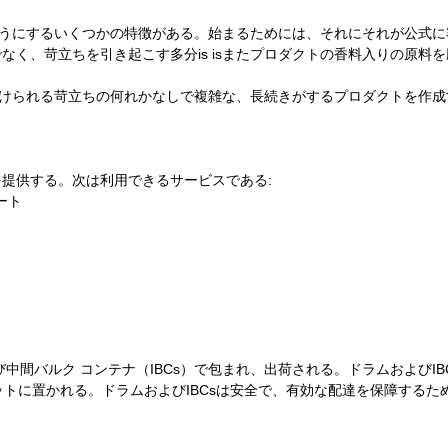
したようにするいくつかの特徴がある。始まるためには、それにそれが公
なく、苛立ちを引き起こす多分is isまたプロダクトの香料入りの原料
付けられる苛立ちの何れかなしで複雑な、長続きがするプロダクトを作成する
スを提供する。次は利用できるサービスである:
ート
および中間バルク コンテナ（IBCs）で包まれ、出荷される。ドラムおよ
ットに置かれる。ドラムおよびIBCsは安全で、有効な配達を保障する