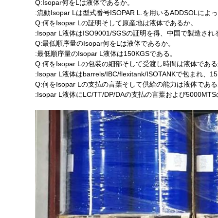
Q:Isopar何をLは液体であるか。
:流動Isopar Lは型式番号ISOPAR L.を用いるADD
Q:何をIsopar Lの証明そして原産地は液体であるか。
:Isopar L液体はISO9001/SGSの証明を得、中国で製造さ
Q:最低順序量のIsopar何をLは液体であるか。
:最低順序量のIsopar L液体は150KGSである。
Q:何をIsopar Lの包装の細部そして受渡し時間は液体であ
:Isopar L液体はbarrels/IBC/flexitank/ISOTANK
Q:何をIsopar Lの支払の言葉そして供給の能力は液体であ
:Isopar L液体にLC/TT/DP/DAの支払の言葉および500