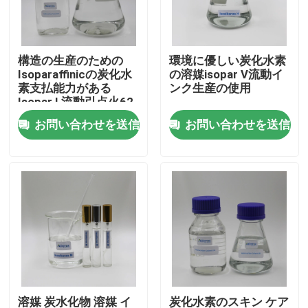
私達について
構造の生産のための
環境に優しい炭化水素
Isoparaffinicの炭化水
の溶媒isopar V流動イ
工場旅行
素支払能力がある
ンク生産の使用
Isopar L流動引点火62
の℃分
お問い合わせを送信
お問い合わせを送信
品質管理
私達に連絡しなさい
ニュース
場合
Isoparaffinの液体
溶媒 炭水化物 溶媒 イ
炭化水素のスキン ケア