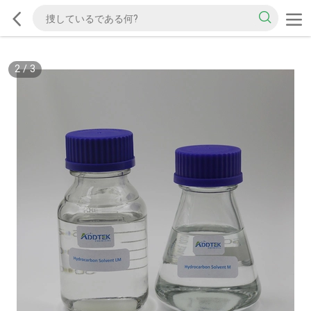
2
/
3