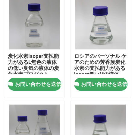
炭化水素Isopar支払能
ロシアのパーソナル ケ
力があるL無色の液体
アのための芳香族炭化
の低い臭気の液体の炭
水素の支払能力がある
化水素プロダクト
Isopar低いMの液体
0.7681g/Cm3
お問い合わせを送信
お問い合わせを送信
家
プロダクト
ビデオ