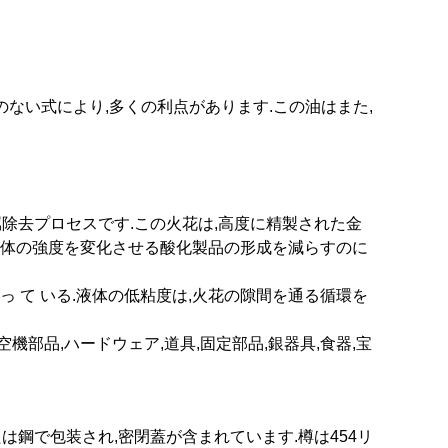
のない式により,多くの利点があります.この油はまた,
属除去プロセスです.この火花は,高度に精製された金
液体の強度を変化させる酸化製品の形成を減らすのに
を 備わっ て いる.液体の低粘度は,火花の隙間を通る循環を
部品,ハードウェア,道具,固定部品,銀器具,食器,宝
チックまたは鋼で包装され,密閉蓋が含まれています.樽は454リ