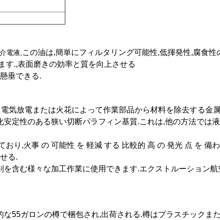
この油は,簡単にフィルタリング可能性,低揮発性,腐食性
介電液
,
ます.,表面磨きの効率と質を向上させる
懸垂できる.
された電気放電または火花によって作業部品から材料を除去する金
化安定性のある狭い切断パラフィン基質.これは,他の方法では
わっ ており,火事 の 可能性 を 軽減 する 比較的 高 の 発光 点 
せる.
削を含む様々な加工作業に使用できます.エクストルーション航空機
ffin) は,標準的な55ガロンの樽で梱包され,出荷される.樽はプラス