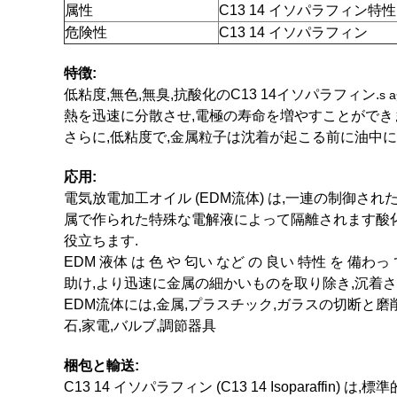
属性
C13 14 イソパラフィン特性
危険性
C13 14 イソパラフィン
特徴:
低粘度,無色,無臭,抗酸化のC13 14イソパラフィン.
s a
熱を迅速に分散させ,電極の寿命を増やすことができ
さらに,低粘度で,金属粒子は沈着が起こる前に油中に
応用:
電気放電加工オイル (EDM流体) は,一連の制御
属で作られた特殊な電解液によって隔離されます酸
役立ちます.
EDM 液体 は 色 や 匂い など の 良い 特性 を 備
助け,より迅速に金属の細かいものを取り除き,沉着さ
EDM流体には,金属,プラスチック,ガラスの切断と磨
石,家電,バルブ,調節器具
梱包と輸送:
C13 14 イソパラフィン (C13 14 Isopara