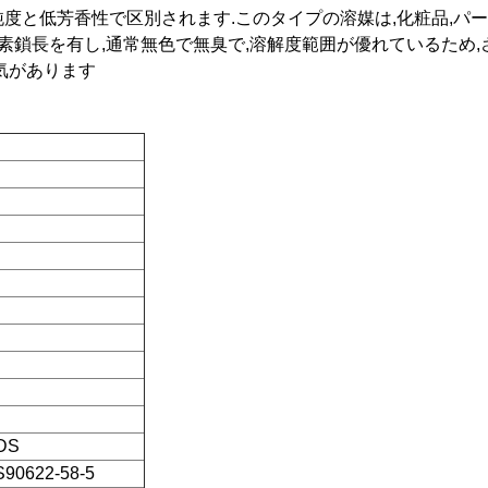
ら得られ,高純度と低芳香性で区別されます.このタイプの溶媒は,化粧
での炭素鎖長を有し,通常無色で無臭で,溶解度範囲が優れているた
気があります
DS
0622-58-5