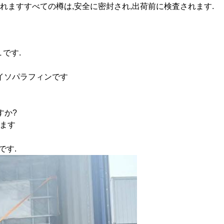
れますすべての樽は,安全に密封され,出荷前に検査されます.
 です.
14 イソパラフィンです
すか?
ります
です.