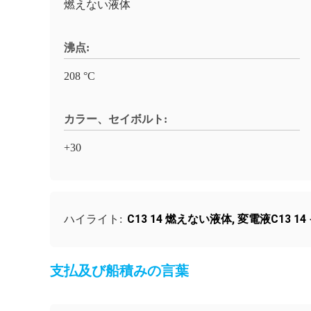
燃えない液体
沸点:
208 °C
カラー、セイボルト:
+30
C13 14 燃えない液体
,
変電液C13 1
ハイライト:
支払及び船積みの言葉