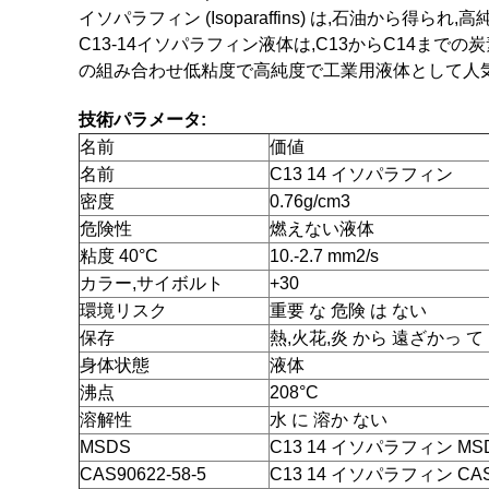
イソパラフィン (Isoparaffins) は,石油か
C13-14イソパラフィン液体は,C13からC14ま
の組み合わせ低粘度で高純度で工業用液体として人
技術パラメータ:
名前
価値
名前
C13 14 イソパラフィン
密度
0.76g/cm3
危険性
燃えない液体
粘度 40°C
10.-2.7 mm2/s
カラー,サイボルト
+30
環境リスク
重要 な 危険 は ない
保存
熱,火花,炎 から 遠ざかっ て
身体状態
液体
沸点
208°C
溶解性
水 に 溶か ない
MSDS
C13 14 イソパラフィン MS
CAS90622-58-5
C13 14 イソパラフィン CAS9