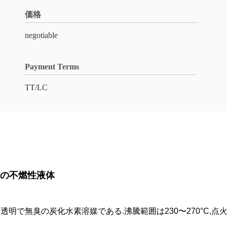
価格
negotiable
Payment Terms
TT/LC
溶接液の不燃性液体
で無臭の炭化水素溶媒である.沸騰範囲は230〜270°C,点火度は