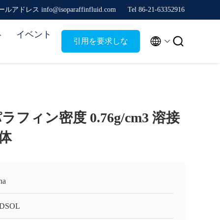
ルアドレス info@isoparaffinfluid.com
Tel 86-21-63352916
絡
イベント


引用を要求しな
さい
パラフィン密度 0.76g/cm3 溶接
体
na
DSOL