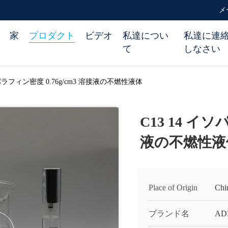
メー
家
プロダクト
ビデオ
私達につい
私達に連
て
しなさい
ソパラフィン密度 0.76g/cm3 溶接液の不燃性液体
C13 14 イソ
液の不燃性液
Place of Origin
Chi
ブランド名
AD