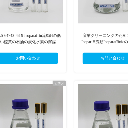
S 64742-48-9 Isoparaffin流動Hの低
産業クリーニングのため
い硫黄の石油の炭化水素の溶媒
Isopar H流動Isoparaffi
の液体
お問い合わせ
お問い合わせ
ビデオ