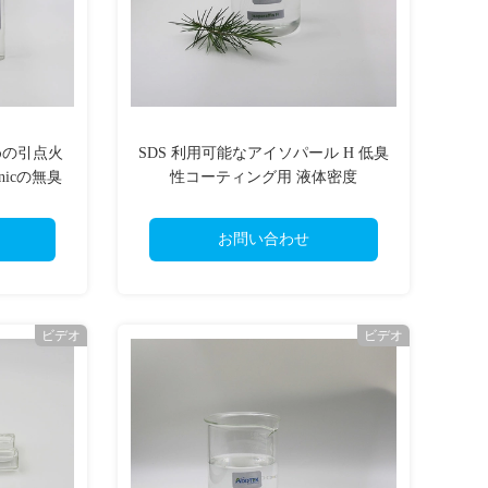
めの引点火
SDS 利用可能なアイソパール H 低臭
finicの無臭
性コーティング用 液体密度
0.74g/Cm3
お問い合わせ
ビデオ
ビデオ