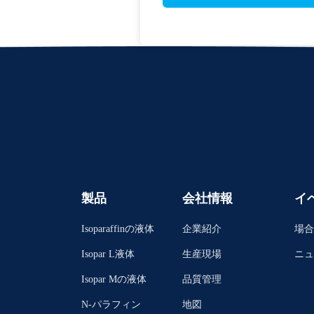
製品
会社情報
イ
Isoparaffinの液体
企業紹介
場合
Isopar L液体
生産現場
ニュ
Isopar Mの液体
品質管理
N-パラフィン
地図