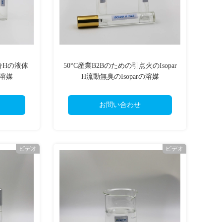
分Hの液体
50°C産業B2Bのための引点火のIsopar
の溶媒
H流動無臭のIsoparの溶媒
お問い合わせ
ビデオ
ビデオ