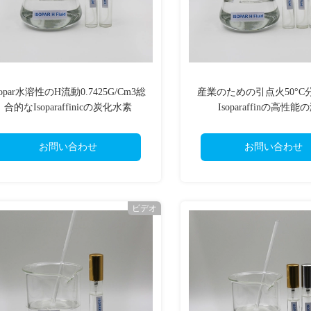
sopar水溶性のH流動0.7425G/Cm3総
産業のための引点火50°C
合的なIsoparaffinicの炭化水素
Isoparaffinの高性能
お問い合わせ
お問い合わせ
ビデオ