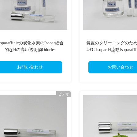
soparaffinicの炭化水素のIsopar総合
装置のクリーニングのた
的なHの高い透明物Odorles
49℃ Isopar H流動Isoparaf
の液体
お問い合わせ
お問い合わせ
ビデオ