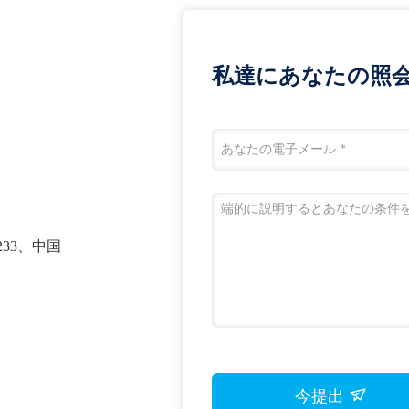
私達にあなたの照
0233、中国
今提出