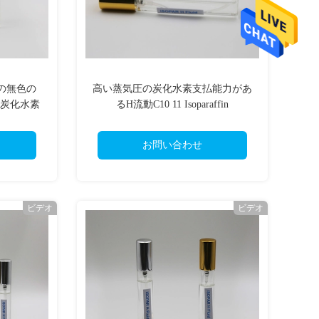
の無色の
高い蒸気圧の炭化水素支払能力があ
nicの炭化水素
るH流動C10 11 Isoparaffin
お問い合わせ
ビデオ
ビデオ