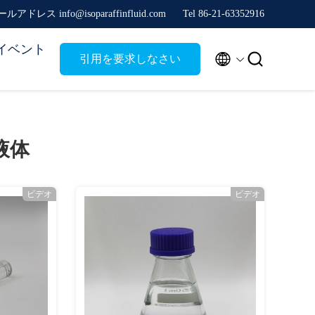
ルアドレス info@isoparaffinfluid.com
Tel 86-21-63352916
イベント


引用を要求しなさい
の液体
ビデオ
ビデオ