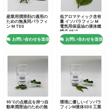
私達について
産業用潤滑剤の適用の
低アロマティック含有
ための無臭同パラフィ
量 イソパラフィン M
ン M TDS
電気用保温油の液体燃
工場旅行
焼点 95°C
お問い合わせを送信
お問い合わせを送信
品質管理
私達に連絡しなさい
ニュース
場合
95°Cの点燃点を持つ自
環境に優しいイソパラ
Isoparaffinの液体
動車潤滑油のための無
フィンM液体SDS 工業