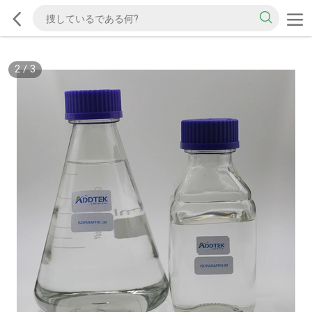
2
/
3