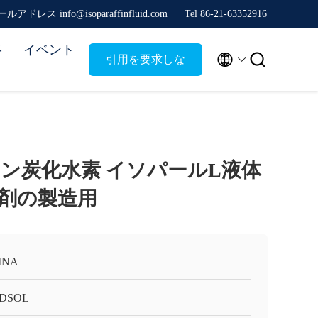
ルアドレス info@isoparaffinfluid.com
Tel 86-21-63352916
絡
イベント


引用を要求しな
さい
ン炭化水素 イソパールL液体
量剤の製造用
INA
DSOL