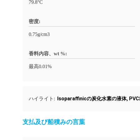
79.8°C
密度:
0.75g/cm3
香料内容、wt %:
最高0.01%
Isoparaffinicの炭化水素の液体
,
PV
ハイライト:
支払及び船積みの言葉