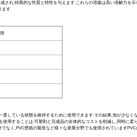
成され,特異的な性質と特性を与えます.これらの溶媒は高い溶解力を示
ます.
応用
が一貫している状態を維持するために使用できます.その結果,泡が少なくな
を使用することは,可塑剤と完成品の全体的なコストを削減し,同時に柔ら
でなく,PVC壁紙の製造など様々な産業分野でも使用されていますPVCの