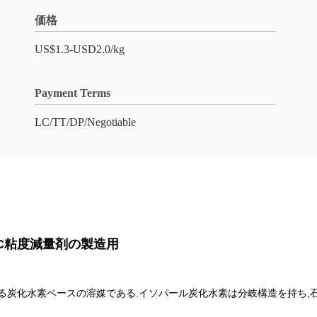
価格
US$1.3-USD2.0/kg
Payment Terms
LC/TT/DP/Negotiable
VC粘度減量剤の製造用
溶媒家族に属する炭化水素ベースの溶媒である.イソパール炭化水素は分岐構造を