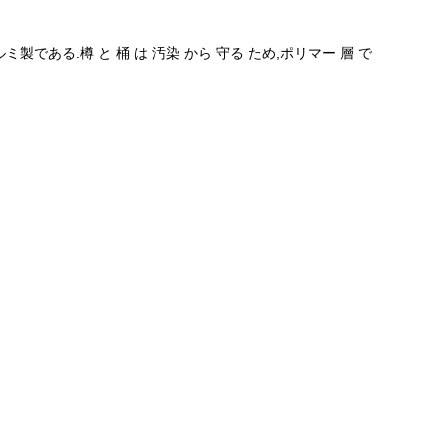
ある.樽 と 桶 は 汚染 から 守る ため,ポリマー 層 で