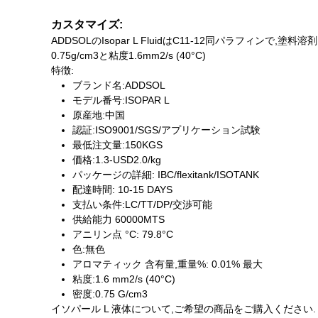
カスタマイズ:
ADDSOLのIsopar L FluidはC11-12同パラフィ
0.75g/cm3と粘度1.6mm2/s (40°C)
特徴:
ブランド名:ADDSOL
モデル番号:ISOPAR L
原産地:中国
認証:ISO9001/SGS/アプリケーション試験
最低注文量:150KGS
価格:1.3-USD2.0/kg
パッケージの詳細: IBC/flexitank/ISOTANK
配達時間: 10-15 DAYS
支払い条件:LC/TT/DP/交渉可能
供給能力 60000MTS
アニリン点 °C: 79.8°C
色:無色
アロマティック 含有量,重量%: 0.01% 最大
粘度:1.6 mm2/s (40°C)
密度:0.75 G/cm3
イソパール L 液体について,ご希望の商品をご購入ください.