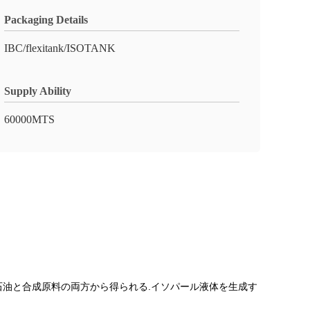
Packaging Details
IBC/flexitank/ISOTANK
Supply Ability
60000MTS
持ち,石油と合成原料の両方から得られる.イソパール液体を生成す