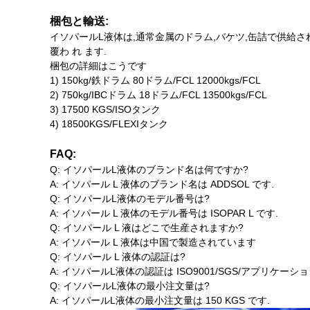
梱包と輸送:
イソパールL液体は,通常金属のドラム,バケツ,缶詰で供給され
覆わ れ ます.
梱包の詳細はこうです
1) 150kg/鉄ドラム 80ドラム/FCL 12000kgs/FCL
2) 750kg/IBCドラム 18ドラム/FCL 13500kgs/FCL
3) 17500 KGS/ISOタンク
4) 18500KGS/FLEXIタンク
FAQ:
Q: イソパールL液体のブランド名は何ですか?
A: イソパール L 液体のブランド名は ADDSOL です.
Q: イソパールL液体のモデル番号は?
A: イソパール L 液体のモデル番号は ISOPAR L です.
Q: イソパール L 液はどこで生産されますか?
A: イソパール L 液体は中国で製造されています
Q: イソパール L 液体の認証は?
A: イソパールL液体の認証は ISO9001/SGS/アプリケーシ
Q: イソパールL液体の最小注文量は?
A: イソパールL液体の最小注文量は 150 KGS です.