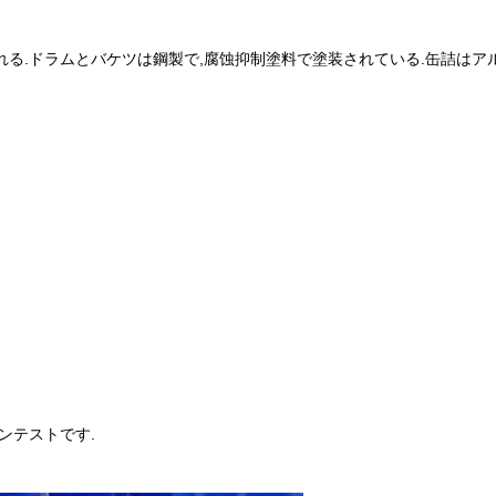
る.ドラムとバケツは鋼製で,腐蚀抑制塗料で塗装されている.缶詰はアルミ製で
ョンテストです.