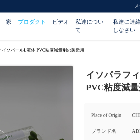
メー
家
プロダクト
ビデオ
私達につい
私達に連
て
しなさい
 イソパールL液体 PVC粘度減量剤の製造用
イソパラフィ
PVC粘度減
Place of Origin
CH
ブランド名
AD