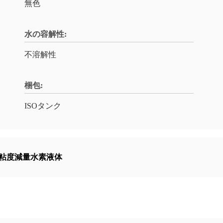
無色
水の容解性:
不溶解性
梱包:
ISOタンク
C粘度減量水素液体