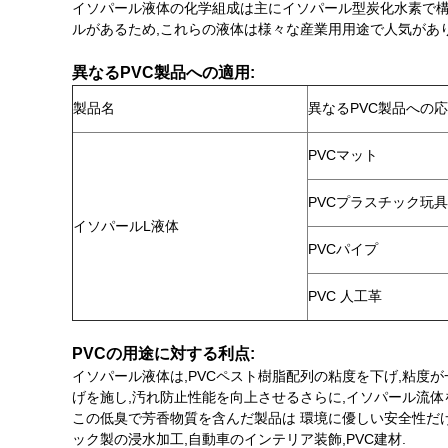
イソパール液体の化学組成は主にイソパール型炭化水素で構
ルがあるため,これらの液体は様々な産業用用途で人気があり
異なるPVC製品への適用:
製品名
異なるPVC製品への
PVCマット
PVCプラスチック玩具
イソパールL液体
PVCパイプ
PVC 人工革
PVCの用途に対する利点:
イソパール液体は,PVCペスト樹脂配列の粘度を下げ,粘度
げを施し,汚れ防止性能を向上させるさらに,イソパール流体
この低臭で芳香物質を含んだ製品は 環境に優しい安全性だけ
ック製の浸水加工,自動車のインテリア装飾,PVC建材.