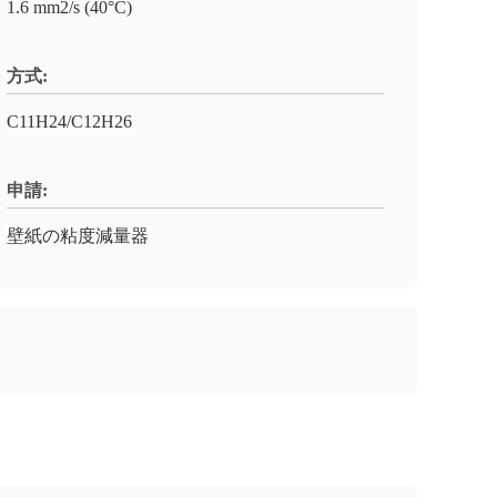
1.6 mm2/s (40°C)
方式:
C11H24/C12H26
申請:
壁紙の粘度減量器