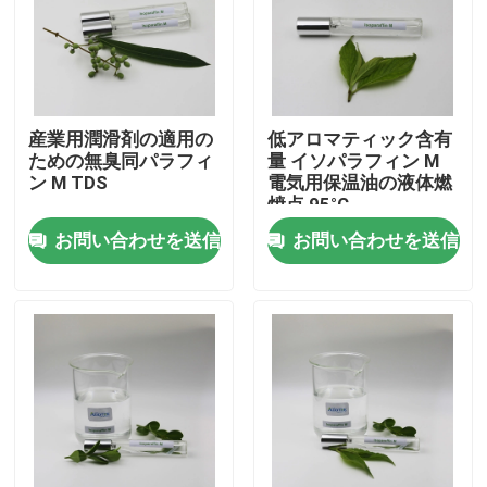
私達について
工場旅行
産業用潤滑剤の適用の
低アロマティック含有
ための無臭同パラフィ
量 イソパラフィン M
ン M TDS
電気用保温油の液体燃
品質管理
焼点 95°C
お問い合わせを送信
お問い合わせを送信
私達に連絡しなさい
ニュース
場合
Isoparaffinの液体