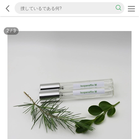
2
/
3