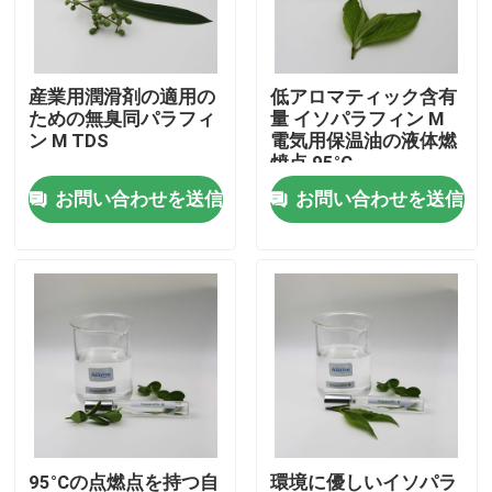
私達について
産業用潤滑剤の適用の
低アロマティック含有
ための無臭同パラフィ
量 イソパラフィン M
工場旅行
ン M TDS
電気用保温油の液体燃
焼点 95°C
お問い合わせを送信
お問い合わせを送信
品質管理
私達に連絡しなさい
ニュース
場合
Isoparaffinの液体
95°Cの点燃点を持つ自
環境に優しいイソパラ