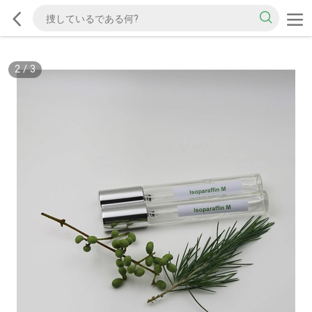
2
/
3