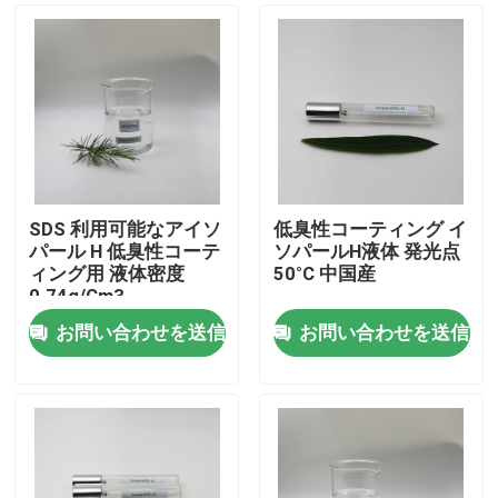
SDS 利用可能なアイソ
低臭性コーティング イ
パール H 低臭性コーテ
ソパールH液体 発光点
ィング用 液体密度
50°C 中国産
0.74g/Cm3
お問い合わせを送信
お問い合わせを送信
家
プロダクト
ビデオ