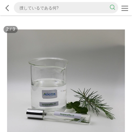
2
/
3