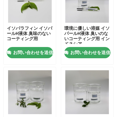
私達について
イソパラフィン イソパ
環境に優しい溶媒 イソ
工場旅行
ールH液体 臭味のない
パールH液体 臭いのな
コーティング用
いコーティング用 イン
ドネシア
品質管理
お問い合わせを送信
お問い合わせを送信
私達に連絡しなさい
ニュース
場合
Isoparaffinの液体